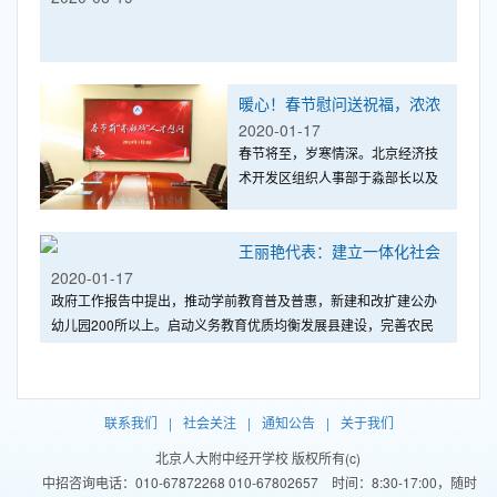
暖心！春节慰问送祝福，浓浓
关爱暖人心——于淼部长慰问
2020-01-17
春节将至，岁寒情深。北京经济技
我校“亦麒麟”人才
术开发区组织人事部于淼部长以及
开发区组织人事局、社会事业局相
关领导来到人开学校，慰问人开7
王丽艳代表：建立一体化社会
位“新创工程··亦麒麟”人才。于淼部
长带来了开发区对7位老师的关
2020-01-17
关注体系预防青少年心理疾病
怀，表达了对老师们美好的新春祝
政府工作报告中提出，推动学前教育普及普惠，新建和改扩建公办
福。
幼儿园200所以上。启动义务教育优质均衡发展县建设，完善农民
工随迁子女义务教育入学政策。“作为教育工作者，
联系我们
|
社会关注
|
通知公告
|
关于我们
北京人大附中经开学校 版权所有(c)
中招咨询电话：010-67872268 010-67802657 时间：8:30-17:00，随时