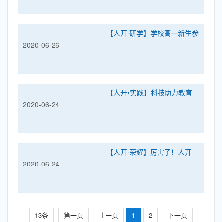
【人开·研学】学校高一新生参
2020-06-26
加科技研学营：走进科学世界
畅想未来生活
【人开•实践】科技助力教育
2020-06-24
创新引领未来——高一年级走
进金风科技园区
【人开·荣耀】厉害了！人开
2020-06-24
10件科技作品参展2019世界
机器人大会
13条
第一页
上一页
2
下一页
1