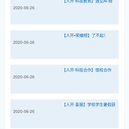
【人开·科技教育】遇见AI·相
2020-06-26
遇人开——四年级小马“哒搭”
自动驾驶科技周课程活动
【人开•荣耀榜】了不起！
2020-06-26
2019年，我校302人次喜获科
技类大赛奖
【人开·科技合作】馆校合作
2020-06-26
共融共享 ——人开学校与中国
科学技术馆建立馆校合作关系
【人开·喜报】学校学生暑假获
2020-06-26
多项科技大奖